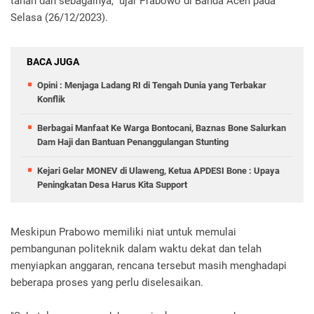
tanah dan sebagainya," ujar Prabowo di Banda Aceh pada
Selasa (26/12/2023).
BACA JUGA
Opini : Menjaga Ladang RI di Tengah Dunia yang Terbakar
Konflik
Berbagai Manfaat Ke Warga Bontocani, Baznas Bone Salurkan
Dam Haji dan Bantuan Penanggulangan Stunting
Kejari Gelar MONEV di Ulaweng, Ketua APDESI Bone : Upaya
Peningkatan Desa Harus Kita Support
Meskipun Prabowo memiliki niat untuk memulai
pembangunan politeknik dalam waktu dekat dan telah
menyiapkan anggaran, rencana tersebut masih menghadapi
beberapa proses yang perlu diselesaikan.