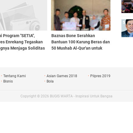
i Program "SETIA",
Baznas Bone Serahkan
res Enrekang Tegaskan
Bantuan 100 Karung Beras dan
ngnya Menjaga Soliditas
50 Mushab Al-Qur'an untuk
Personil
Muallaf di Toraja
Tentang Kami
Asian Games 2018
Pilpres 2019
Bisnis
Bola
Copyright ©
2026
BUGIS WARTA - Inspirasi Untuk Bangsa