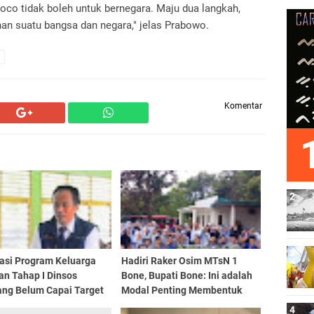
co tidak boleh untuk bernegara. Maju dua langkah,
an suatu bangsa dan negara," jelas Prabowo.
Komentar
sasi Program Keluarga
Hadiri Raker Osim MTsN 1
an Tahap I Dinsos
Bone, Bupati Bone: Ini adalah
ang Belum Capai Target
Modal Penting Membentuk
ersen
Pemimpin Masa Depan