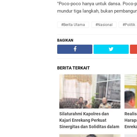
"Poco-poco hanya untuk dansa. Poco-po
mundur tiga langkah, bukan pembangun
#Berita Utama
#Nasional
#Politik
BAGIKAN
BERITA TERKAIT
Silaturahmi Kapolres dan
Reali
Kajari Enrekang Perkuat
Harap
Sinergitas dan Soliditas dalam
Enrek
Upaya Penegakan Hukum
100 P