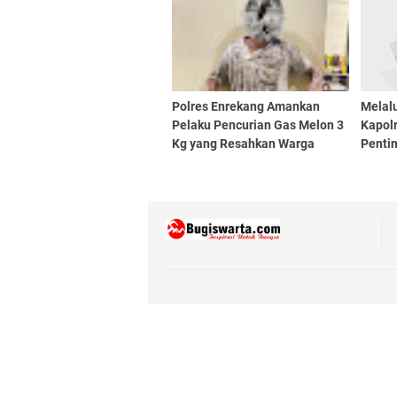
Polres Enrekang Amankan
Melalu
Pelaku Pencurian Gas Melon 3
Kapol
Kg yang Resahkan Warga
Penti
Antar 