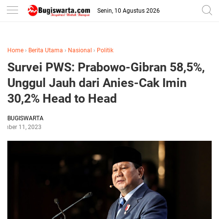
-->
Senin, 10 Agustus 2026
Home
›
Berita Utama
›
Nasional
›
Politik
Survei PWS: Prabowo-Gibran 58,5%,
Unggul Jauh dari Anies-Cak Imin
30,2% Head to Head
BUGISWARTA
ember 11, 2023