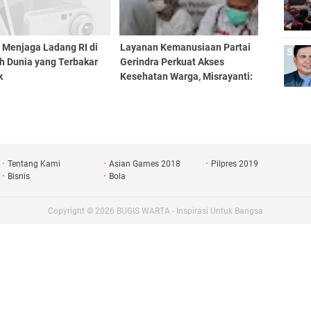
: Menjaga Ladang RI di
Layanan Kemanusiaan Partai
h Dunia yang Terbakar
Gerindra Perkuat Akses
k
Kesehatan Warga, Misrayanti:
Kami Selalu Dengarkan
Aspirasi
Tentang Kami
Asian Games 2018
Pilpres 2019
Bisnis
Bola
Copyright ©
2026
BUGIS WARTA - Inspirasi Untuk Bangsa