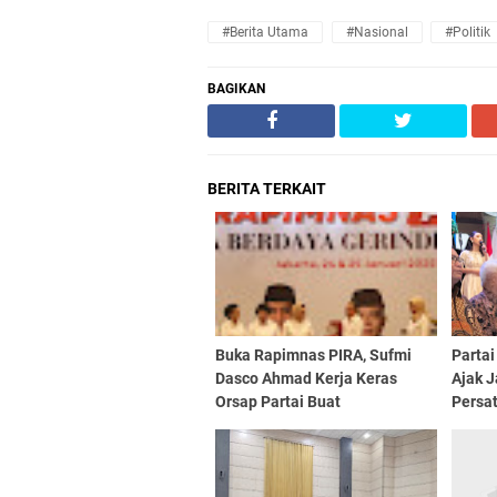
#Berita Utama
#Nasional
#Politik
BAGIKAN
BERITA TERKAIT
Buka Rapimnas PIRA, Sufmi
Partai
Dasco Ahmad Kerja Keras
Ajak 
Orsap Partai Buat
Persa
Kepercayaan Rakyat Ke
Gerindra Semakin Tinggi