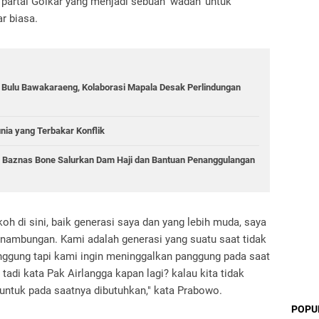
partai Golkar yang menjadi sebuah 'wadah' untuk
r biasa.
g Bulu Bawakaraeng, Kolaborasi Mapala Desak Perlindungan
unia yang Terbakar Konflik
, Baznas Bone Salurkan Dam Haji dan Bantuan Penanggulangan
oh di sini, baik generasi saya dan yang lebih muda, saya
sinambungan. Kami adalah generasi yang suatu saat tidak
nggung tapi kami ingin meninggalkan panggung pada saat
tadi kata Pak Airlangga kapan lagi? kalau kita tidak
ntuk pada saatnya dibutuhkan," kata Prabowo.
POPU