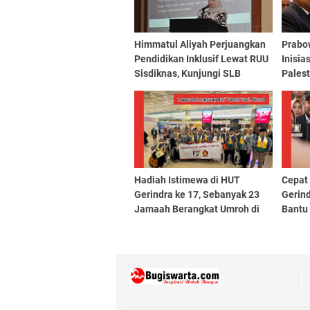
Himmatul Aliyah Perjuangkan
Prabo
Pendidikan Inklusif Lewat RUU
Inisia
Sisdiknas, Kunjungi SLB
Pales
Negeri 1 Makassar
Selama
Hadiah Istimewa di HUT
Cepat 
Gerindra ke 17, Sebanyak 23
Gerin
Jamaah Berangkat Umroh di
Bantu
Bulan Suci
di Ru