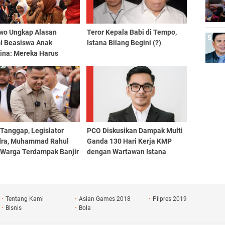
wo Ungkap Alasan
Teror Kepala Babi di Tempo,
si Beasiswa Anak
Istana Bilang Begini (?)
tina: Mereka Harus
t, Sehat, Terdidik
Tanggap, Legislator
PCO Diskusikan Dampak Multi
dra, Muhammad Rahul
Ganda 130 Hari Kerja KMP
 Warga Terdampak Banjir
dengan Wartawan Istana
mbai
Tentang Kami
Asian Games 2018
Pilpres 2019
Bisnis
Bola