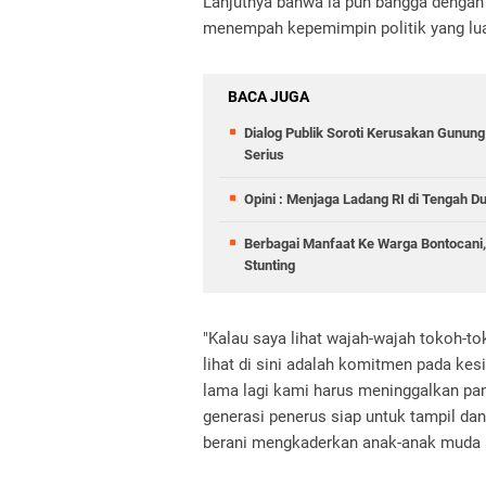
Lanjutnya bahwa ia pun bangga dengan 
menempah kepemimpin politik yang lua
BACA JUGA
Dialog Publik Soroti Kerusakan Gunun
Serius
Opini : Menjaga Ladang RI di Tengah D
Berbagai Manfaat Ke Warga Bontocani
Stunting
"Kalau saya lihat wajah-wajah tokoh-tok
lihat di sini adalah komitmen pada ke
lama lagi kami harus meninggalkan pa
generasi penerus siap untuk tampil dan 
berani mengkaderkan anak-anak muda u