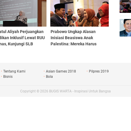
tul Aliyah Perjuangkan
Prabowo Ungkap Alasan
ikan Inklusif Lewat RUU
Inisiasi Beasiswa Anak
nas, Kunjungi SLB
Palestina: Mereka Harus
i 1 Makassar
Selamat, Sehat, Terdidik
Tentang Kami
Asian Games 2018
Pilpres 2019
Bisnis
Bola
Copyright ©
2026
BUGIS WARTA - Inspirasi Untuk Bangsa