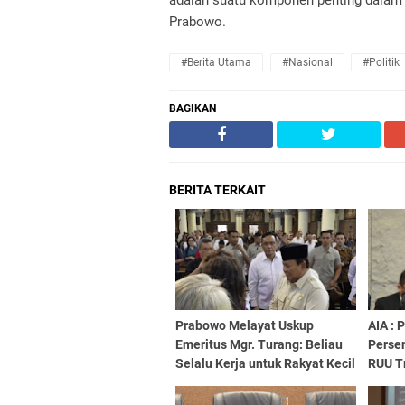
adalah suatu komponen penting dalam 
Prabowo.
#Berita Utama
#Nasional
#Politik
BAGIKAN
BERITA TERKAIT
Prabowo Melayat Uskup
AIA :
Emeritus Mgr. Turang: Beliau
Persen
Selalu Kerja untuk Rakyat Kecil
RUU T