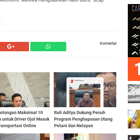
ekonomi. Mereka menghasilkan hasil bumi,” ucap
Komentar
 Potongan Maksimal 10
Ruli Aditya Dukung Penuh
 untuk Driver Ojol Masuk
Program Penghapusan Utang
ransportasi Online
Petani dan Nelayan