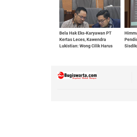
Bela Hak Eks-Karyawan PT
Himma
Kertas Leces, Kawendra
Pendid
Lukistian: Wong Cilik Harus
Sisdik
Dapat Keadilan
Neger