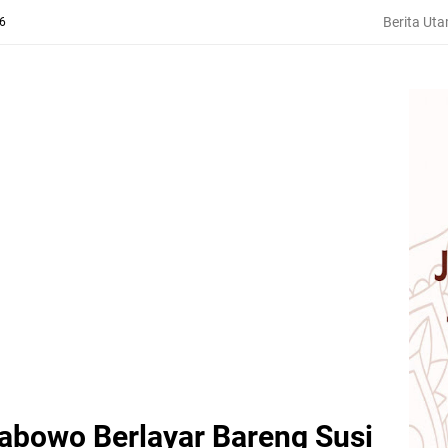
Berita Ut
26
abowo Berlayar Bareng Susi