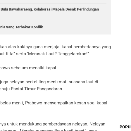
g Bulu Bawakaraeng, Kolaborasi Mapala Desak Perlindungan
unia yang Terbakar Konflik
an alas kakinya guna menjajal kapal pemberiannya yang
Laut Kita” serta ‘Merusak Laut? Tenggelamkan!”
abowo sebelum menaiki kapal.
uga nelayan berkeliling menikmati suasana laut di
enuju Pantai Timur Pangandaran.
ma belas menit, Prabowo menyampaikan kesan soal kapal
uannya untuk mendukung pemberdayaan nelayan. Nelayan
POPU