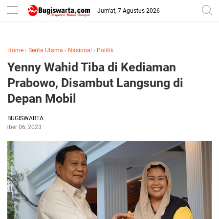
-->
Jum'at, 7 Agustus 2026
Home
›
Berita Utama
›
Nasional
›
Politik
Yenny Wahid Tiba di Kediaman
Prabowo, Disambut Langsung di
Depan Mobil
BUGISWARTA
tember 06, 2023