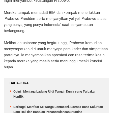
ingin menyambut kedatangan Prabowo.
Mereka tampak memadati BIM dan kompak meneriakkan
'Prabowo Presiden' serta menyanyikan yel-yel 'Prabowo siapa
yang punya, yang punya Indonesia' saat penyambutan
berlangsung.
Melihat antusiasme yang begitu tinggi, Prabowo kemudian
menyempatkan diri untuk menyapa para kader dan simpatisan
partainya. Ia menyampaikan apresiasi dan rasa terima kasih
kepada mereka yang masih setia menunggu meski kondisi
hujan.
BACA JUGA
Opini : Menjaga Ladang RI di Tengah Dunia yang Terbakar
Konflik
Berbagai Manfaat Ke Warga Bontocani, Baznas Bone Salurkan
Dam Haji dan Bantuan Penanggulangan Stunting