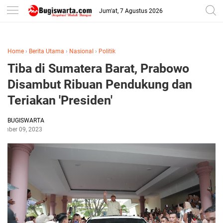
-->
Jum'at, 7 Agustus 2026
Home
›
Berita Utama
›
Nasional
›
Politik
Tiba di Sumatera Barat, Prabowo
Disambut Ribuan Pendukung dan
Teriakan 'Presiden'
BUGISWARTA
tember 09, 2023