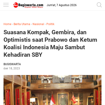
-->
Jum'at, 7 Agustus 2026
Home
›
Berita Utama
›
Nasional
›
Politik
Suasana Kompak, Gembira, dan
Optimistis saat Prabowo dan Ketum
Koalisi Indonesia Maju Sambut
Kehadiran SBY
BUGISWARTA
tember 18, 2023