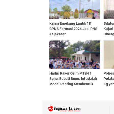
Kajari Enrekang Lantik 18
Silatu
CPNS Formasi 2024 Jadi PNS
Kajari
Kejaksaan
Sinerg
Upaya
Hadiri Raker Osim MTsN 1
Polre
Bone, Bupati Bone: Ini adalah
Pelak
Modal Penting Membentuk
Kg ya
Pemimpin Masa Depan