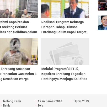
rahmi Kapolres dan
Realisasi Program Keluarga
 Enrekang Perkuat
Harapan Tahap I Dinsos
itas dan Soliditas dalam
Enrekang Belum Capai Target
 Penegakan Hukum
100 Persen
s Enrekang Amankan
Melalui Program "SETIA",
u Pencurian Gas Melon 3
Kapolres Enrekang Tegaskan
ng Resahkan Warga
Pentingnya Menjaga Soliditas
Antar Personil
Tentang Kami
Asian Games 2018
Pilpres 2019
Bisnis
Bola