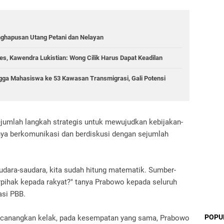
nghapusan Utang Petani dan Nelayan
s, Kawendra Lukistian: Wong Cilik Harus Dapat Keadilan
gga Mahasiswa ke 53 Kawasan Transmigrasi, Gali Potensi
umlah langkah strategis untuk mewujudkan kebijakan-
nya berkomunikasi dan berdiskusi dengan sejumlah
audara-saudara, kita sudah hitung matematik. Sumber-
rpihak kepada rakyat?" tanya Prabowo kepada seluruh
asi PBB.
POPU
a canangkan kelak, pada kesempatan yang sama, Prabowo