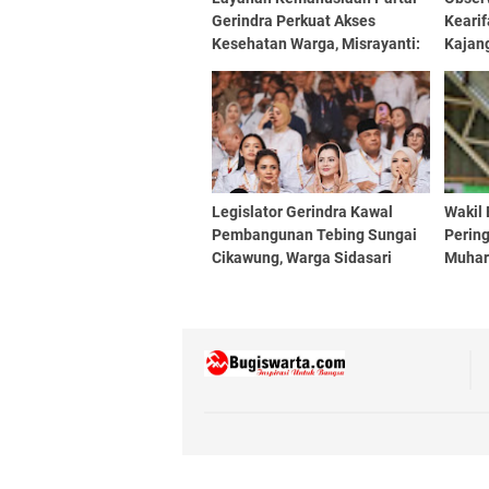
Gerindra Perkuat Akses
Keari
Kesehatan Warga, Misrayanti:
Kajan
Kami Selalu Dengarkan
Aspirasi
Legislator Gerindra Kawal
Wakil 
Pembangunan Tebing Sungai
Pering
Cikawung, Warga Sidasari
Muhar
Segera Terlindungi dari
Kecam
Ancaman Banjir