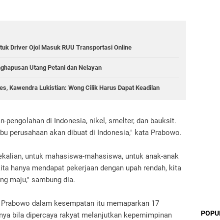
tuk Driver Ojol Masuk RUU Transportasi Online
nghapusan Utang Petani dan Nelayan
s, Kawendra Lukistian: Wong Cilik Harus Dapat Keadilan
-pengolahan di Indonesia, nikel, smelter, dan bauksit.
ribu perusahaan akan dibuat di Indonesia," kata Prabowo.
sekalian, untuk mahasiswa-mahasiswa, untuk anak-anak
kita hanya mendapat pekerjaan dengan upah rendah, kita
ang maju," sambung dia.
t, Prabowo dalam kesempatan itu memaparkan 17
POPU
nnya bila dipercaya rakyat melanjutkan kepemimpinan