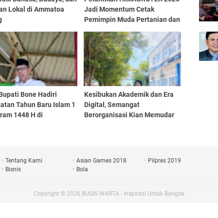
fan Lokal di Ammatoa
Jadi Momentum Cetak
g
Pemimpin Muda Pertanian dan
Perkuat Kolaborasi Mahasiswa
Bupati Bone Hadiri
Kesibukan Akademik dan Era
atan Tahun Baru Islam 1
Digital, Semangat
ram 1448 H di
Berorganisasi Kian Memudar
atan Mare
Tentang Kami
Asian Games 2018
Pilpres 2019
Bisnis
Bola
Copyright ©
2026
BUGIS WARTA - Inspirasi Untuk Bangsa