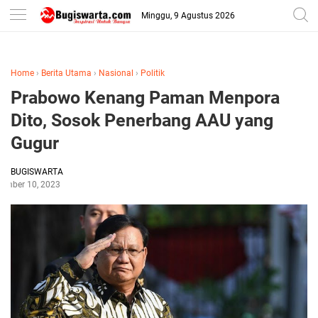
-->
Minggu, 9 Agustus 2026
Home
›
Berita Utama
›
Nasional
›
Politik
Prabowo Kenang Paman Menpora
Dito, Sosok Penerbang AAU yang
Gugur
BUGISWARTA
tember 10, 2023