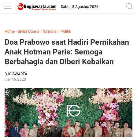
-->
Sabtu, 8 Agustus 2026
Home
›
Berita Utama
›
Nasional
›
Politik
Doa Prabowo saat Hadiri Pernikahan
Anak Hotman Paris: Semoga
Berbahagia dan Diberi Kebaikan
BUGISWARTA
tember 16, 2023