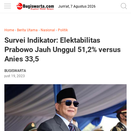
-->
Jum'at, 7 Agustus 2026
Home
›
Berita Utama
›
Nasional
›
Politik
Survei Indikator: Elektabilitas
Prabowo Jauh Unggul 51,2% versus
Anies 33,5
BUGISWARTA
August 19, 2023