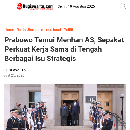
-->
Senin, 10 Agustus 2026
Home
›
Berita Utama
›
Internasional
›
Politik
Prabowo Temui Menhan AS, Sepakat
Perkuat Kerja Sama di Tengah
Berbagai Isu Strategis
BUGISWARTA
August 25, 2023