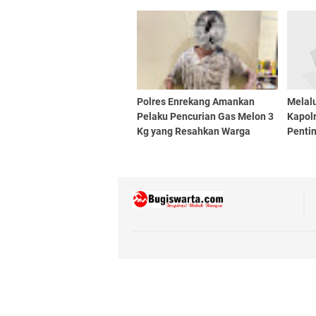
Upaya Penegakan Hukum
100 P
Polres Enrekang Amankan
Melalu
Pelaku Pencurian Gas Melon 3
Kapol
Kg yang Resahkan Warga
Penti
Antar 