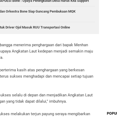
 APDESI Bone : Upaya Peningkatan Desa Harus Kita Support
 dan Orkestra Bone Siap Guncang Pembukaan MQK
tuk Driver Ojol Masuk RUU Transportasi Online
t bangga menerima penghargaan dari bapak Menhan
 supaya Angkatan Laut kedepan menjadi semakin maju
ya.
 berterima kasih atas penghargaan yang berkesan
 terus sukses menghadapi dan mencapai setiap tujuan
kses selalu di depan dan menjadikan Angkatan Laut
gan yang tidak dapat dilalui," imbuhnya.
POPU
h sukses melakukan terjun payung seraya mengibarkan