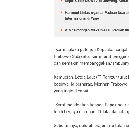
Kejari Gelar MONEV di Ulaweng, Ketua
Harmoni Lintas Agama: Paduan Suara
Internasional di Wajo
AIA : Potongan Maksimal 10 Persen un
"Kami selaku peterjun Kopaska sanga
Prabowo Subianto. Kami turut bangga
dan semakin membanggakan," imbuhn
Kemudian, Letda Laut (P) Tamzur turut
baginya. Ia berharap, Menhan Prabowo
yang ingin dicapai.
"Kami mendoakan kepada Bapak agar su
lebih berjaya di depan. Tidak ada halan
Sebelumnya, seluruh prajurit itu tela