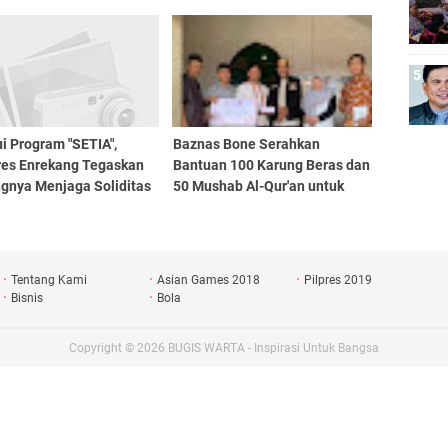
ersen
Pemimpin Masa Depan
i Program "SETIA",
Baznas Bone Serahkan
res Enrekang Tegaskan
Bantuan 100 Karung Beras dan
ngnya Menjaga Soliditas
50 Mushab Al-Qur'an untuk
Personil
Muallaf di Toraja
Tentang Kami
Asian Games 2018
Pilpres 2019
Bisnis
Bola
Copyright ©
2026
BUGIS WARTA - Inspirasi Untuk Bangsa