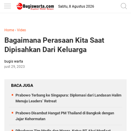
-->
Sabtu, 8 Agustus 2026
Home
›
Video
Bagaimana Perasaan Kita Saat
Dipisahkan Dari Keluarga
bugis warta
August 29, 2023
BACA JUGA
Prabowo Terbang ke Singapura: Diplomasi dari Landasan Halim
Menuju Leaders’ Retreat
Prabowo Disambut Hangat PM Thailand di Bangkok dengan
Jajar Kehormatan
Dihadapan Tim Medis dan Warga, Ketua RT Akui Manfaat