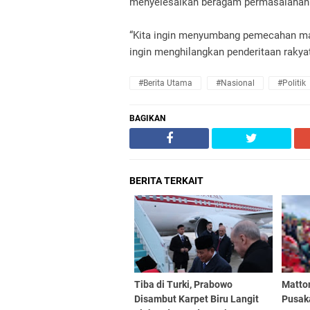
menyelesaikan beragam permasalahan y
“Kita ingin menyumbang pemecahan masa
ingin menghilangkan penderitaan rakyat
#Berita Utama
#Nasional
#Politik
BAGIKAN
BERITA TERKAIT
Tiba di Turki, Prabowo
Matto
Disambut Karpet Biru Langit
Pusaka