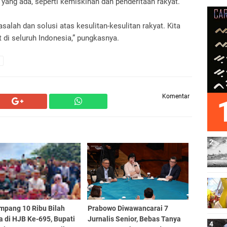
ang ada, seperti kemiskinan dan penderitaan rakyat.
lah dan solusi atas kesulitan-kesulitan rakyat. Kita
 di seluruh Indonesia,” pungkasnya.
Komentar
mpang 10 Ribu Bilah
Prabowo Diwawancarai 7
 di HJB Ke-695, Bupati
Jurnalis Senior, Bebas Tanya