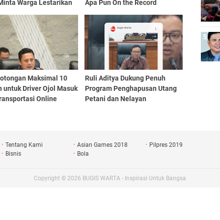
Minta Warga Lestarikan
Apa Pun On the Record
an Leluhur
 Potongan Maksimal 10
Ruli Aditya Dukung Penuh
 untuk Driver Ojol Masuk
Program Penghapusan Utang
ransportasi Online
Petani dan Nelayan
Tentang Kami
Asian Games 2018
Pilpres 2019
Bisnis
Bola
Copyright ©
2026
BUGIS WARTA - Inspirasi Untuk Bangsa