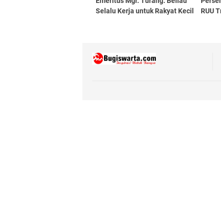
Emeritus Mgr. Turang: Beliau
Persen
Selalu Kerja untuk Rakyat Kecil
RUU T