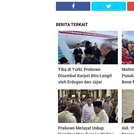
BERITA TERKAIT
Tiba di Turki, Prabowo
Matto
Disambut Karpet Biru Langit
Pusaka
oleh Erdogan dan Jajar
Bone 
Kehormatan
Waris
Prabowo Melayat Uskup
AIA :