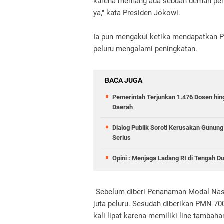
karena memang ada sebuah deman permi
ya," kata Presiden Jokowi.
Ia pun mengakui ketika mendapatkan 
peluru mengalami peningkatan.
BACA JUGA
Pemerintah Terjunkan 1.476 Dosen hin
Daerah
Dialog Publik Soroti Kerusakan Gunun
Serius
Opini : Menjaga Ladang RI di Tengah D
"Sebelum diberi Penanaman Modal Nasio
juta peluru. Sesudah diberikan PMN 700
kali lipat karena memiliki line tambaha