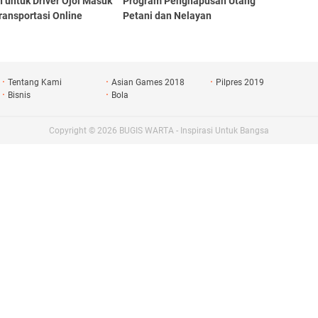
 untuk Driver Ojol Masuk
Program Penghapusan Utang
ransportasi Online
Petani dan Nelayan
Tentang Kami
Asian Games 2018
Pilpres 2019
Bisnis
Bola
Copyright ©
2026
BUGIS WARTA - Inspirasi Untuk Bangsa