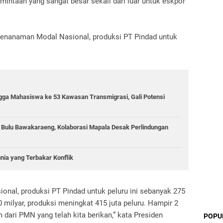
ntaan yang sangat besar sekali dari luar untuk eskpor
Penanaman Modal Nasional, produksi PT Pindad untuk
gga Mahasiswa ke 53 Kawasan Transmigrasi, Gali Potensi
g Bulu Bawakaraeng, Kolaborasi Mapala Desak Perlindungan
unia yang Terbakar Konflik
nal, produksi PT Pindad untuk peluru ini sebanyak 275
 milyar, produksi meningkat 415 juta peluru. Hampir 2
n dari PMN yang telah kita berikan,” kata Presiden
POPU