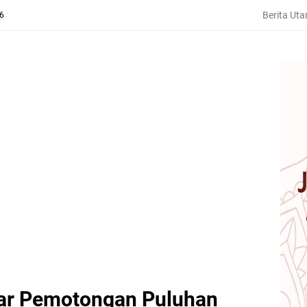
Berita Ut
26
lar Pemotongan Puluhan