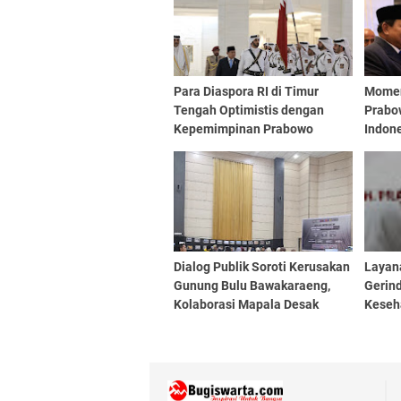
Para Diaspora RI di Timur
Momen
Tengah Optimistis dengan
Prabo
Kepemimpinan Prabowo
Indone
Dialog Publik Soroti Kerusakan
Layan
Gunung Bulu Bawakaraeng,
Gerin
Kolaborasi Mapala Desak
Keseh
Perlindungan Serius
Kami 
Aspira