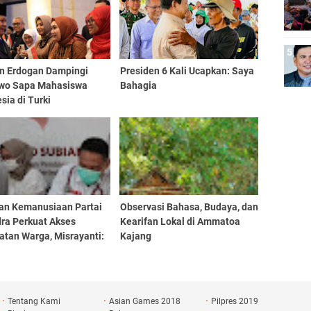
 Erdogan Dampingi
Presiden 6 Kali Ucapkan: Saya
wo Sapa Mahasiswa
Bahagia
sia di Turki
an Kemanusiaan Partai
Observasi Bahasa, Budaya, dan
dra Perkuat Akses
Kearifan Lokal di Ammatoa
atan Warga, Misrayanti:
Kajang
Selalu Dengarkan
si
Tentang Kami
Asian Games 2018
Pilpres 2019