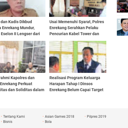
 dan Kadis Dikbud
Usai Memenuhi Syarat, Polres
 Enrekang Mundur,
Enrekang Serahkan Pelaku
Eselon II Lengser dari
Pencurian Kabel Tower dan
an
Barang Bukti ke Kejaksaan
rahmi Kapolres dan
Realisasi Program Keluarga
 Enrekang Perkuat
Harapan Tahap I Dinsos
itas dan Soliditas dalam
Enrekang Belum Capai Target
 Penegakan Hukum
100 Persen
Tentang Kami
Asian Games 2018
Pilpres 2019
Bisnis
Bola