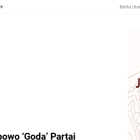
Berita Ut
26
bowo ‘Goda’ Partai