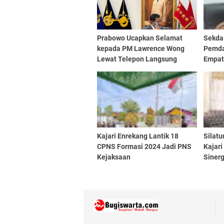
Prabowo Ucapkan Selamat
Sekda
kepada PM Lawrence Wong
Pemda
Lewat Telepon Langsung
Empat 
Jabat
Kajari Enrekang Lantik 18
Silatu
CPNS Formasi 2024 Jadi PNS
Kajari
Kejaksaan
Sinerg
Upaya