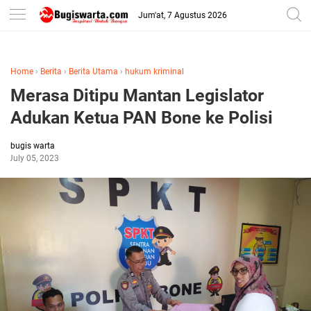
-->
Jum'at, 7 Agustus 2026
Home
›
Berita
›
Berita Utama
›
hukum kriminal
Merasa Ditipu Mantan Legislator
Adukan Ketua PAN Bone ke Polisi
bugis warta
July 05, 2023