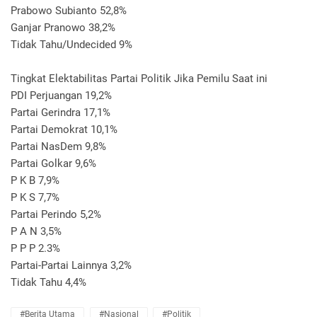
Prabowo Subianto 52,8%
Ganjar Pranowo 38,2%
Tidak Tahu/Undecided 9%
Tingkat Elektabilitas Partai Politik Jika Pemilu Saat ini
PDI Perjuangan 19,2%
Partai Gerindra 17,1%
Partai Demokrat 10,1%
Partai NasDem 9,8%
Partai Golkar 9,6%
P K B 7,9%
P K S 7,7%
Partai Perindo 5,2%
P A N 3,5%
P P P 2.3%
Partai-Partai Lainnya 3,2%
Tidak Tahu 4,4%
#Berita Utama
#Nasional
#Politik