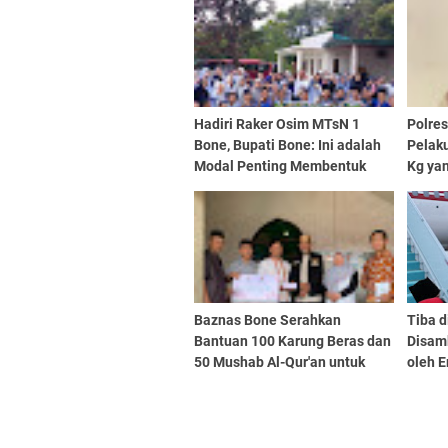
Hadiri Raker Osim MTsN 1
Polre
Bone, Bupati Bone: Ini adalah
Pelak
Modal Penting Membentuk
Kg ya
Pemimpin Masa Depan
Baznas Bone Serahkan
Tiba d
Bantuan 100 Karung Beras dan
Disamb
50 Mushab Al-Qur'an untuk
oleh E
Muallaf di Toraja
Kehor