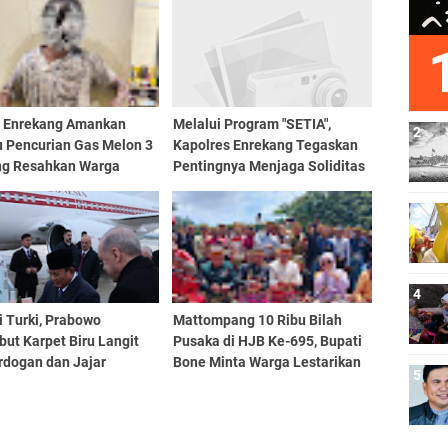
s Enrekang Amankan
Melalui Program "SETIA",
u Pencurian Gas Melon 3
Kapolres Enrekang Tegaskan
ng Resahkan Warga
Pentingnya Menjaga Soliditas
Antar Personil
i Turki, Prabowo
Mattompang 10 Ribu Bilah
ut Karpet Biru Langit
Pusaka di HJB Ke-695, Bupati
rdogan dan Jajar
Bone Minta Warga Lestarikan
matan
Warisan Leluhur