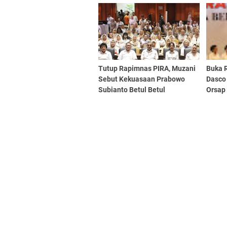
Perhatian Serius
Semang
Dedik
Tutup Rapimnas PIRA, Muzani
Buka 
Sebut Kekuasaan Prabowo
Dasco
Subianto Betul Betul
Orsap 
Dipergunakan Untuk Rakyat
Keper
Dan Bangsa
Gerin