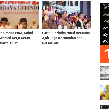
at, Refleksi, dan
Kami
asi Tanpa Henti
Rapimnas PIRA, Sufmi
Partai Gerindra Natal Bersama,
 Ahmad Kerja Keras
Ajak Jaga Kedamaian dan
Partai Buat
Persatuan
cayaan Rakyat Ke
dra Semakin Tinggi