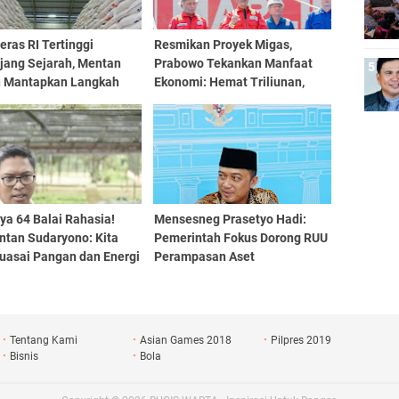
eras RI Tertinggi
Resmikan Proyek Migas,
jang Sejarah, Mentan
Prabowo Tekankan Manfaat
 Mantapkan Langkah
Ekonomi: Hemat Triliunan,
embada
Rupiah Tak Mengalir ke Luar
ya 64 Balai Rahasia!
Mensesneg Prasetyo Hadi:
tan Sudaryono: Kita
Pemerintah Fokus Dorong RUU
Kuasai Pangan dan Energi
Perampasan Aset
Tentang Kami
Asian Games 2018
Pilpres 2019
Bisnis
Bola