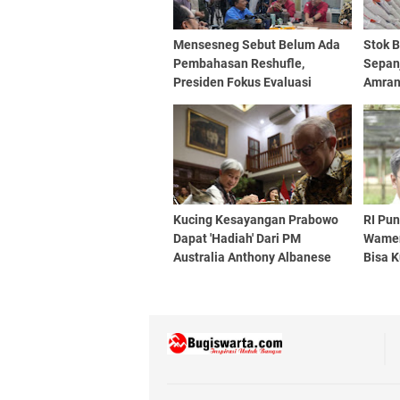
Mensesneg Sebut Belum Ada
Stok B
Pembahasan Reshufle,
Sepan
Presiden Fokus Evaluasi
Amran
Kinerja
Swas
Kucing Kesayangan Prabowo
RI Pun
Dapat 'Hadiah' Dari PM
Wamen
Australia Anthony Albanese
Bisa 
Dunia