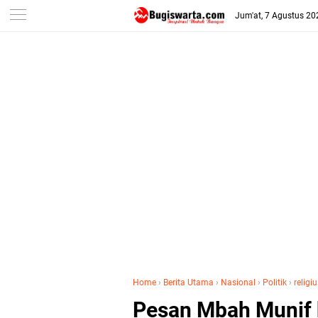
-->
Jum'at, 7 Agustus 20
Home
›
Berita Utama
›
Nasional
›
Politik
›
religi
Pesan Mbah Munif k