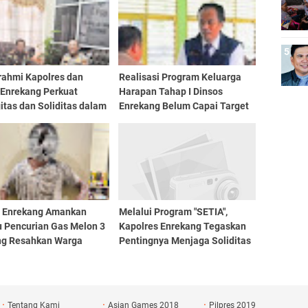
rahmi Kapolres dan
Realisasi Program Keluarga
 Enrekang Perkuat
Harapan Tahap I Dinsos
itas dan Soliditas dalam
Enrekang Belum Capai Target
 Penegakan Hukum
100 Persen
s Enrekang Amankan
Melalui Program "SETIA",
u Pencurian Gas Melon 3
Kapolres Enrekang Tegaskan
ng Resahkan Warga
Pentingnya Menjaga Soliditas
Antar Personil
Tentang Kami
Asian Games 2018
Pilpres 2019