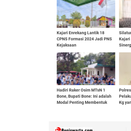
Kajari Enrekang Lantik 18
Silatu
CPNS Formasi 2024 Jadi PNS
Kajari
Kejaksaan
Sinerg
Upaya
Hadiri Raker Osim MTsN 1
Polre
Bone, Bupati Bone: Ini adalah
Pelak
Modal Penting Membentuk
Kg ya
Pemimpin Masa Depan