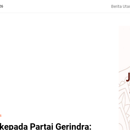
Berita Ut
26
us
epada Partai Gerindra: