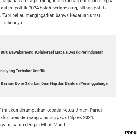
anti kepada kami agar mengutamakan kepentingan bangsa
estasi politik 2024 boleh berlangsung, pilihan politik
a. Tapi beliau mengingatkan bahwa kesatuan umat
," imbuhnya.
g Bulu Bawakaraeng, Kolaborasi Mapala Desak Perlindungan
unia yang Terbakar Konflik
, Baznas Bone Salurkan Dam Haji dan Bantuan Penanggulangan
 ini akan disampaikan kepada Ketua Umum Partai
alon presiden yang diusung pada Pilpres 2024.
n yang sama dengan Mbah Munif.
POPU