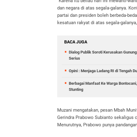
"Karena itu beliau hari ini mewanti-w
dan negara di atas segala-galanya. Kont
partai dan presiden boleh berbeda-bed
kesatuan rakyat di atas segala-galanya
BACA JUGA
Dialog Publik Soroti Kerusakan Gunun
Serius
Opini : Menjaga Ladang RI di Tengah D
Berbagai Manfaat Ke Warga Bontocani
Stunting
Muzani mengatakan, pesan Mbah Munif
Gerindra Prabowo Subianto sekaligus c
Menurutnya, Prabowo punya pandanga