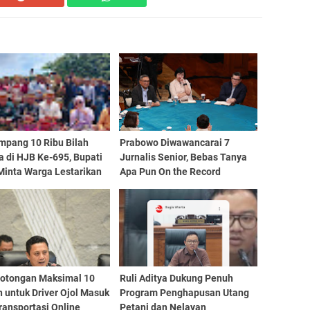
mpang 10 Ribu Bilah
Prabowo Diwawancarai 7
 di HJB Ke-695, Bupati
Jurnalis Senior, Bebas Tanya
Minta Warga Lestarikan
Apa Pun On the Record
an Leluhur
 Potongan Maksimal 10
Ruli Aditya Dukung Penuh
 untuk Driver Ojol Masuk
Program Penghapusan Utang
ransportasi Online
Petani dan Nelayan