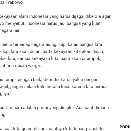
kata Prabowo
kayaan alam Indonesia yang harus dijaga, dikelola agar
owo menyebut, Indonesia harus jadi bangsa yang kuat
egara lain.
 benci terhadap negara asing. Tapi kalau bangsa kita
ikan kita akan dicuri, harta kekayaan kita akan dicuri,
nikel kita, semua kekayaan kita, pasti akan dirampok,
ut riuh ribuan warga.
rus tampil dengan baik, Gerindra harus yakin dengan
ecil, jangan sekali-kali merasa kecil karena kita berada
gnya.
u Gerindra adalah partai yang disiplin. Ada saat dimana
ang.
POPU
da saat kita gemuruh, ada saatnya kita tenang. Jadi itu