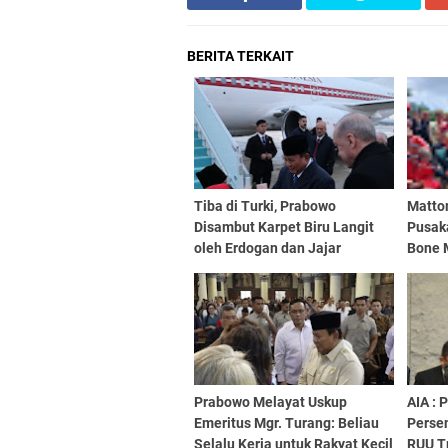
BERITA TERKAIT
Tiba di Turki, Prabowo
Matto
Disambut Karpet Biru Langit
Pusaka
oleh Erdogan dan Jajar
Bone 
Kehormatan
Waris
Prabowo Melayat Uskup
AIA :
Emeritus Mgr. Turang: Beliau
Persen
Selalu Kerja untuk Rakyat Kecil
RUU T