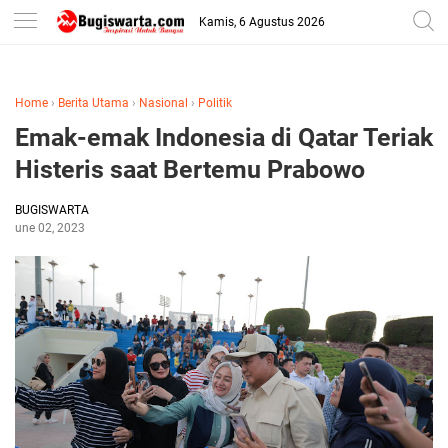
-->
Kamis, 6 Agustus 2026
Home
›
Berita Utama
›
Nasional
›
Politik
Emak-emak Indonesia di Qatar Teriak
Histeris saat Bertemu Prabowo
BUGISWARTA
June 02, 2023