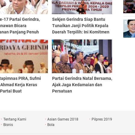
-17 Partai Gerindra,
Sekjen Gerindra Siap Bantu
unawan Bicara
Tunaikan Janji Politik Kepala
lanan Panjang Penuh
Daerah Terpilih: Ini Komitmen
at, Refleksi, dan
Kami
asi Tanpa Henti
Rapimnas PIRA, Sufmi
Partai Gerindra Natal Bersama,
 Ahmad Kerja Keras
Ajak Jaga Kedamaian dan
Partai Buat
Persatuan
cayaan Rakyat Ke
dra Semakin Tinggi
Tentang Kami
Asian Games 2018
Pilpres 2019
Bisnis
Bola