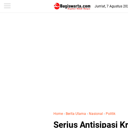
-->
Jum'at, 7 Agustus 20
Home
›
Berita Utama
›
Nasional
›
Politik
Serius Antisipasi K