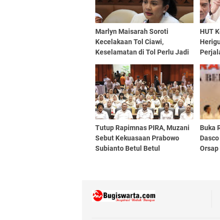
Marlyn Maisarah Soroti
HUT Ke
Kecelakaan Tol Ciawi,
Herig
Keselamatan di Tol Perlu Jadi
Perja
Perhatian Serius
Semang
Dedik
Tutup Rapimnas PIRA, Muzani
Buka 
Sebut Kekuasaan Prabowo
Dasco
Subianto Betul Betul
Orsap 
Dipergunakan Untuk Rakyat
Keper
Dan Bangsa
Gerin