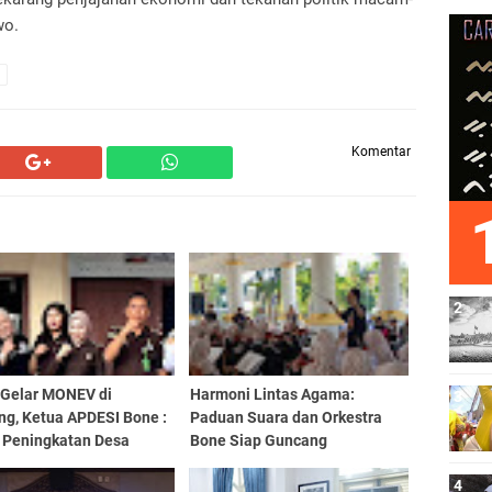
wo.
Komentar
i Gelar MONEV di
Harmoni Lintas Agama:
ng, Ketua APDESI Bone :
Paduan Suara dan Orkestra
 Peningkatan Desa
Bone Siap Guncang
Kita Support
Pembukaan MQK Internasional
di Wajo