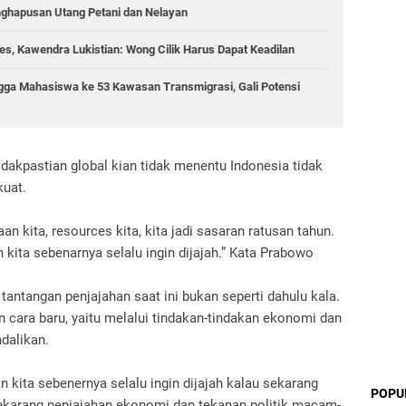
nghapusan Utang Petani dan Nelayan
s, Kawendra Lukistian: Wong Cilik Harus Dapat Keadilan
gga Mahasiswa ke 53 Kawasan Transmigrasi, Gali Potensi
dakpastian global kian tidak menentu Indonesia tidak
kuat.
an kita, resources kita, kita jadi sasaran ratusan tahun.
 kita sebenarnya selalu ingin dijajah.” Kata Prabowo
antangan penjajahan saat ini bukan seperti dahulu kala.
 cara baru, yaitu melalui tindakan-tindakan ekonomi dan
ndalikan.
n kita sebenernya selalu ingin dijajah kalau sekarang
POPU
 Sekarang penjajahan ekonomi dan tekanan politik macam-