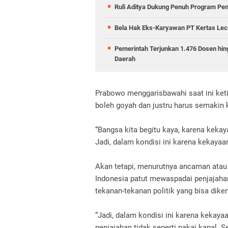
Ruli Aditya Dukung Penuh Program Pe
Bela Hak Eks-Karyawan PT Kertas Lece
Pemerintah Terjunkan 1.476 Dosen hin
Daerah
Prabowo menggarisbawahi saat ini keti
boleh goyah dan justru harus semakin 
“Bangsa kita begitu kaya, karena kekaya
Jadi, dalam kondisi ini karena kekayaan
Akan tetapi, menurutnya ancaman atau t
Indonesia patut mewaspadai penjajahan
tekanan-tekanan politik yang bisa dike
“Jadi, dalam kondisi ini karena kekayaa
penjajahan tidak seperti pakai kapal.