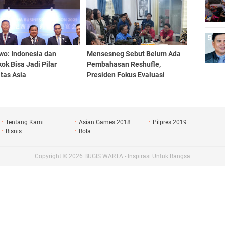
wo: Indonesia dan
Mensesneg Sebut Belum Ada
ok Bisa Jadi Pilar
Pembahasan Reshufle,
itas Asia
Presiden Fokus Evaluasi
Kinerja
Tentang Kami
Asian Games 2018
Pilpres 2019
Bisnis
Bola
Copyright ©
2026
BUGIS WARTA - Inspirasi Untuk Bangsa