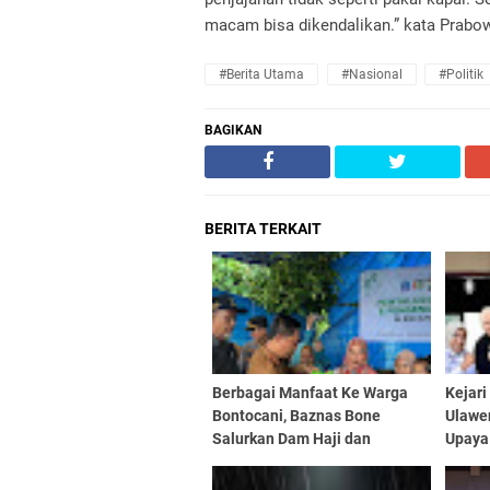
macam bisa dikendalikan.” kata Prabo
#Berita Utama
#Nasional
#Politik
BAGIKAN
BERITA TERKAIT
Berbagai Manfaat Ke Warga
Kejar
Bontocani, Baznas Bone
Ulawe
Salurkan Dam Haji dan
Upaya
Bantuan Penanggulangan
Harus 
Stunting