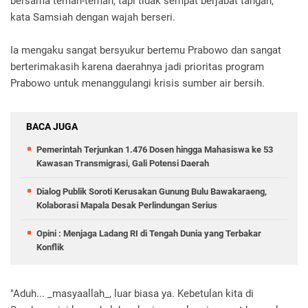
bersama teman-teman, tapi tidak sempat berjabat tangan,"
kata Samsiah dengan wajah berseri.
Ia mengaku sangat bersyukur bertemu Prabowo dan sangat
berterimakasih karena daerahnya jadi prioritas program
Prabowo untuk menanggulangi krisis sumber air bersih.
BACA JUGA
Pemerintah Terjunkan 1.476 Dosen hingga Mahasiswa ke 53
Kawasan Transmigrasi, Gali Potensi Daerah
Dialog Publik Soroti Kerusakan Gunung Bulu Bawakaraeng,
Kolaborasi Mapala Desak Perlindungan Serius
Opini : Menjaga Ladang RI di Tengah Dunia yang Terbakar
Konflik
"Aduh... _masyaallah_, luar biasa ya. Kebetulan kita di