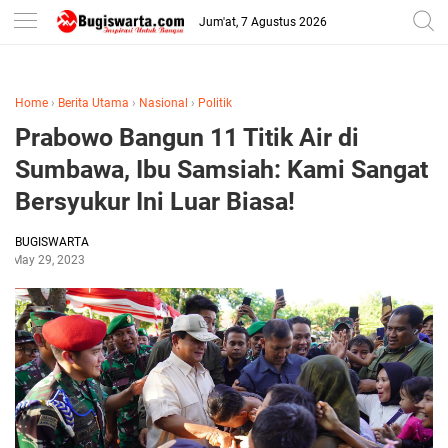
-->
Jum'at, 7 Agustus 2026
Home
›
Berita Utama
›
Nasional
›
Politik
Prabowo Bangun 11 Titik Air di
Sumbawa, Ibu Samsiah: Kami Sangat
Bersyukur Ini Luar Biasa!
BUGISWARTA
May 29, 2023