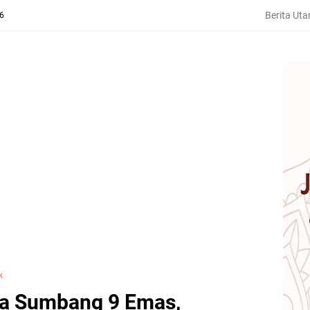
Berita Ut
26
k
ya Sumbang 9 Emas,