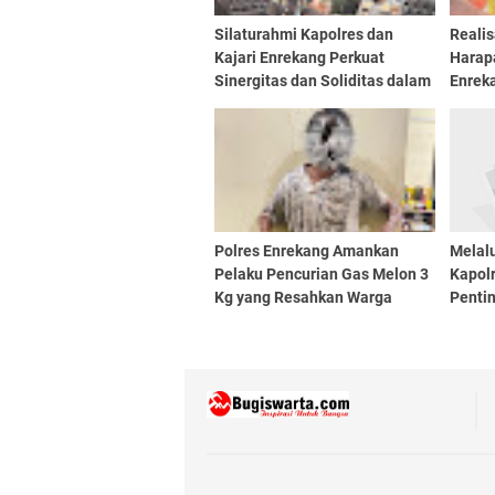
Silaturahmi Kapolres dan
Reali
Kajari Enrekang Perkuat
Harap
Sinergitas dan Soliditas dalam
Enrek
Upaya Penegakan Hukum
100 P
Polres Enrekang Amankan
Melalu
Pelaku Pencurian Gas Melon 3
Kapol
Kg yang Resahkan Warga
Penti
Antar 