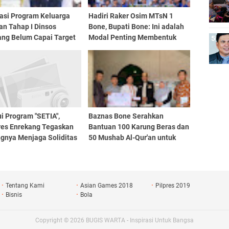
sasi Program Keluarga
Hadiri Raker Osim MTsN 1
an Tahap I Dinsos
Bone, Bupati Bone: Ini adalah
ang Belum Capai Target
Modal Penting Membentuk
ersen
Pemimpin Masa Depan
i Program "SETIA",
Baznas Bone Serahkan
res Enrekang Tegaskan
Bantuan 100 Karung Beras dan
ngnya Menjaga Soliditas
50 Mushab Al-Qur'an untuk
Personil
Muallaf di Toraja
Tentang Kami
Asian Games 2018
Pilpres 2019
Bisnis
Bola
Copyright ©
2026
BUGIS WARTA - Inspirasi Untuk Bangsa