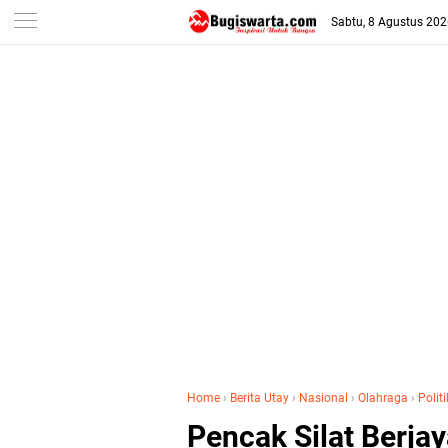
-->
Sabtu, 8 Agustus 20
Home
›
Berita Utay
›
Nasional
›
Olahraga
›
Politi
Pencak Silat Berja