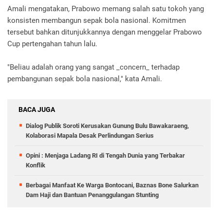
Amali mengatakan, Prabowo memang salah satu tokoh yang
konsisten membangun sepak bola nasional. Komitmen
tersebut bahkan ditunjukkannya dengan menggelar Prabowo
Cup pertengahan tahun lalu.
"Beliau adalah orang yang sangat _concern_ terhadap
pembangunan sepak bola nasional," kata Amali.
BACA JUGA
Dialog Publik Soroti Kerusakan Gunung Bulu Bawakaraeng,
Kolaborasi Mapala Desak Perlindungan Serius
Opini : Menjaga Ladang RI di Tengah Dunia yang Terbakar
Konflik
Berbagai Manfaat Ke Warga Bontocani, Baznas Bone Salurkan
Dam Haji dan Bantuan Penanggulangan Stunting