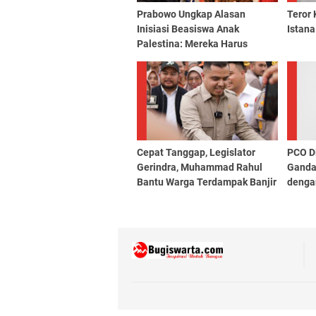
Prabowo Ungkap Alasan
Teror 
Inisiasi Beasiswa Anak
Istana
Palestina: Mereka Harus
Selamat, Sehat, Terdidik
Cepat Tanggap, Legislator
PCO D
Gerindra, Muhammad Rahul
Ganda
Bantu Warga Terdampak Banjir
denga
di Rumbai