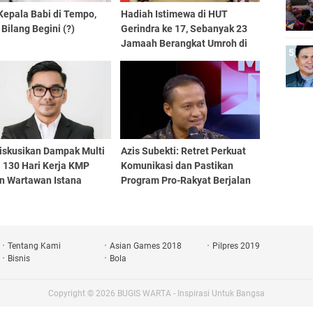
Kepala Babi di Tempo,
Hadiah Istimewa di HUT
 Bilang Begini (?)
Gerindra ke 17, Sebanyak 23
Jamaah Berangkat Umroh di
Bulan Suci
iskusikan Dampak Multi
Azis Subekti: Retret Perkuat
 130 Hari Kerja KMP
Komunikasi dan Pastikan
n Wartawan Istana
Program Pro-Rakyat Berjalan
Tentang Kami
Asian Games 2018
Pilpres 2019
Bisnis
Bola
Copyright ©
2026
BUGIS WARTA - Inspirasi Untuk Bangsa