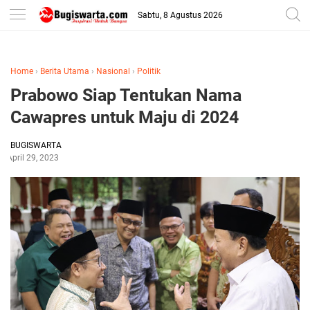
-->
Sabtu, 8 Agustus 2026
Home
›
Berita Utama
›
Nasional
›
Politik
Prabowo Siap Tentukan Nama
Cawapres untuk Maju di 2024
BUGISWARTA
April 29, 2023