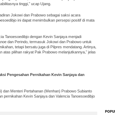
ilitasnya tinggi," ucap Ujang.
hadiran Jokowi dan Prabowo sebagai saksi acara 
soedibjo ini dapat menimbulkan persepsi positif di mata 
cia Tanoesoedibjo dengan Kevin Sanjaya menjadi 
noe dan Perindo, termasuk Jokowi dan Prabowo untuk 
ahan, tetapi bersatu juga di Pilpres mendatang. Artinya, 
 atas pilihan rakyat Pak Prabowo melanjutkannya," jelas 
si Pengesahan Pernikahan Kevin Sanjaya dan 
i) dan Menteri Pertahanan (Menhan) Prabowo Subianto 
 pernikahan Kevin Sanjaya dan Valencia Tanoesoedibjo 
POPU