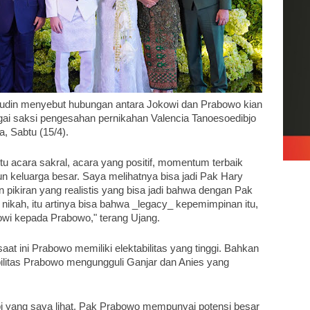
rudin menyebut hubungan antara Jokowi dan Prabowo kian 
ai saksi pengesahan pernikahan Valencia Tanoesoedibjo 
, Sabtu (15/4). 
tu acara sakral, acara yang positif, momentum terbaik 
 keluarga besar. Saya melihatnya bisa jadi Pak Hary 
ikiran yang realistis yang bisa jadi bahwa dengan Pak 
ikah, itu artinya bisa bahwa _legacy_ kepemimpinan itu, 
wi kepada Prabowo," terang Ujang.
aat ini Prabowo memiliki elektabilitas yang tinggi. Bahkan 
bilitas Prabowo mengungguli Ganjar dan Anies yang 
Tapi yang saya lihat, Pak Prabowo mempunyai potensi besar 