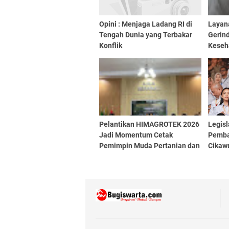
Opini : Menjaga Ladang RI di
Layan
Tengah Dunia yang Terbakar
Gerin
Konflik
Keseh
Kami 
Aspira
Pelantikan HIMAGROTEK 2026
Legisl
Jadi Momentum Cetak
Pemba
Pemimpin Muda Pertanian dan
Cikaw
Perkuat Kolaborasi Mahasiswa
Segera
Ancam