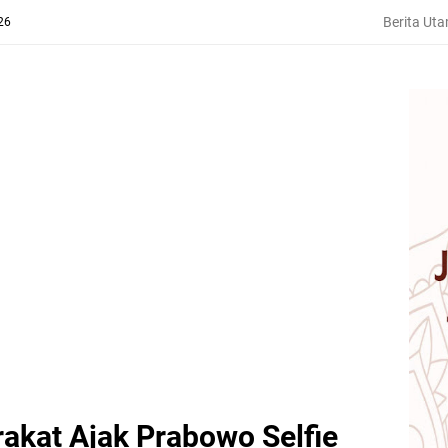
Berita Ut
26
akat Ajak Prabowo Selfie