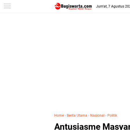
-->
Jum'at, 7 Agustus 20
Home
›
Berita Utama
›
Nasional
›
Politik
Antusiasme Masyar