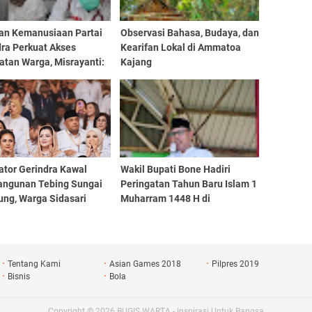
an Kemanusiaan Partai
Observasi Bahasa, Budaya, dan
dra Perkuat Akses
Kearifan Lokal di Ammatoa
atan Warga, Misrayanti:
Kajang
Selalu Dengarkan
si
ator Gerindra Kawal
Wakil Bupati Bone Hadiri
ngunan Tebing Sungai
Peringatan Tahun Baru Islam 1
ung, Warga Sidasari
Muharram 1448 H di
 Terlindungi dari
Kecamatan Mare
an Banjir
Tentang Kami
Asian Games 2018
Pilpres 2019
Bisnis
Bola
Copyright ©
2026
BUGIS WARTA - Inspirasi Untuk Bangsa