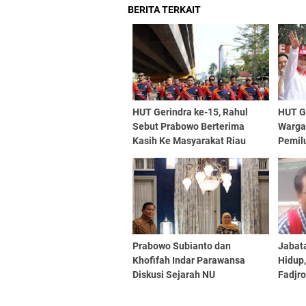
BERITA TERKAIT
HUT Gerindra ke-15, Rahul
HUT Ge
Sebut Prabowo Berterima
Warga
Kasih Ke Masyarakat Riau
Pemil
Menan
Prabowo Subianto dan
Jabat
Khofifah Indar Parawansa
Hidup,
Diskusi Sejarah NU
Fadjr