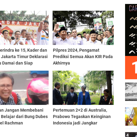
rindra ke 15, Kader dan
Pilpres 2024, Pengamat
 Jakarta Timur Deklarasi
Prediksi Semua Akan KIR Pada
u Damai dan Siap
Akhirnya
gkan Prabowo
an Jangan Membebani
Pertemuan 2+2 di Australia,
 Belajar dari Bung Dubes
Prabowo Tegaskan Keinginan
oel Rachman
Indonesia jadi Jangkar
Perdamaian di Kawasan