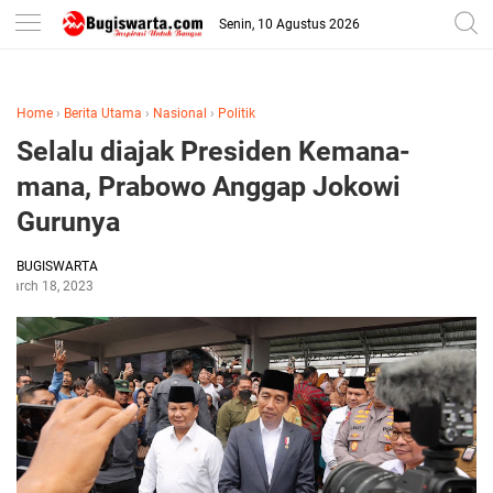
-->
Senin, 10 Agustus 2026
Home
›
Berita Utama
›
Nasional
›
Politik
Selalu diajak Presiden Kemana-
mana, Prabowo Anggap Jokowi
Gurunya
BUGISWARTA
March 18, 2023