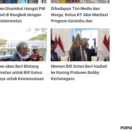
wo Disambut Hangat PM
Dihadapan Tim Medis dan
and di Bangkok dengan
Warga, Ketua RT Akui Manfaat
 Kehormatan
Program Gerindra dan
Prabowo
wo akan Beri Bintang
Momen Bill Gates Beri Hadiah
atan untuk Bill Gates:
ke Kucing Prabowo Bobby
nya untuk Kemanusiaan
Kertanegara
iasa”
POPU