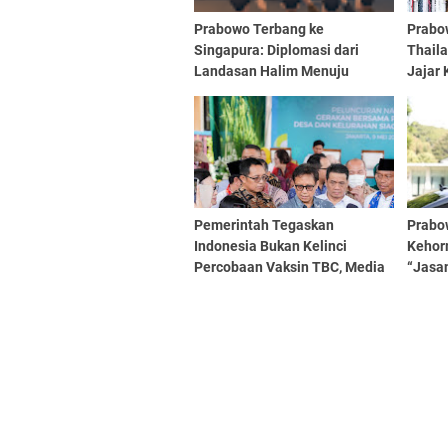
Prabowo Terbang ke
Prabo
Singapura: Diplomasi dari
Thail
Landasan Halim Menuju
Jajar
Leaders’ Retreat
Pemerintah Tegaskan
Prabo
Indonesia Bukan Kelinci
Kehorm
Percobaan Vaksin TBC, Media
“Jasa
Harus Mendidik
Luar B