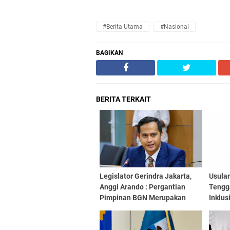
#Berita Utama
#Nasional
BAGIKAN
BERITA TERKAIT
Legislator Gerindra Jakarta,
Usula
Anggi Arando : Pergantian
Tengga
Pimpinan BGN Merupakan
Inklus
Evaluasi untuk Perkuat
Program MBG