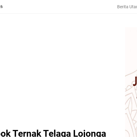
Berita Ut
26
ok Ternak Telaga Lojonga