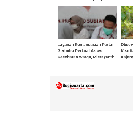
Potensi Daerah
Perli
Layanan Kemanusiaan Partai
Obser
Gerindra Perkuat Akses
Keari
Kesehatan Warga, Misrayanti:
Kajan
Kami Selalu Dengarkan
Aspirasi