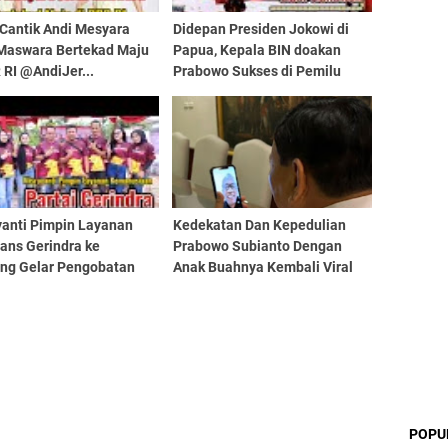
 Cantik Andi Mesyara
Didepan Presiden Jokowi di
 Maswara Bertekad Maju
Papua, Kepala BIN doakan
 RI @AndiJer...
Prabowo Sukses di Pemilu
2024
yanti Pimpin Layanan
Kedekatan Dan Kepedulian
ans Gerindra ke
Prabowo Subianto Dengan
ng Gelar Pengobatan
Anak Buahnya Kembali Viral
POPU