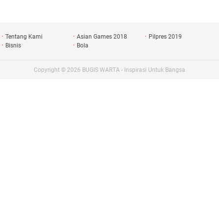
iswa Tari Se-Sulselbar
Generasi Emas
Tentang Kami
Asian Games 2018
Pilpres 2019
Bisnis
Bola
Copyright ©
2026
BUGIS WARTA - Inspirasi Untuk Bangsa