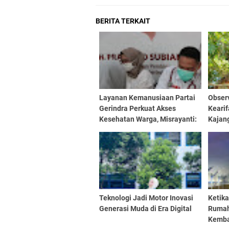
BERITA TERKAIT
Layanan Kemanusiaan Partai
Obser
Gerindra Perkuat Akses
Keari
Kesehatan Warga, Misrayanti:
Kajan
Kami Selalu Dengarkan
Aspirasi
Teknologi Jadi Motor Inovasi
Ketik
Generasi Muda di Era Digital
Rumah
Kembal