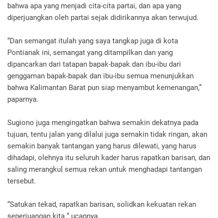
bahwa apa yang menjadi cita-cita partai, dan apa yang
diperjuangkan oleh partai sejak didirikannya akan terwujud.
“Dan semangat itulah yang saya tangkap juga di kota
Pontianak ini, semangat yang ditampilkan dan yang
dipancarkan dari tatapan bapak-bapak dan ibu-ibu dari
genggaman bapak-bapak dan ibu-ibu semua menunjukkan
bahwa Kalimantan Barat pun siap menyambut kemenangan,”
paparnya.
Sugiono juga mengingatkan bahwa semakin dekatnya pada
tujuan, tentu jalan yang dilalui juga semakin tidak ringan, akan
semakin banyak tantangan yang harus dilewati, yang harus
dihadapi, olehnya itu seluruh kader harus rapatkan barisan, dan
saling merangkul semua rekan untuk menghadapi tantangan
tersebut.
“Satukan tekad, rapatkan barisan, solidkan kekuatan rekan
seperjuangan kita “ ucapnya.