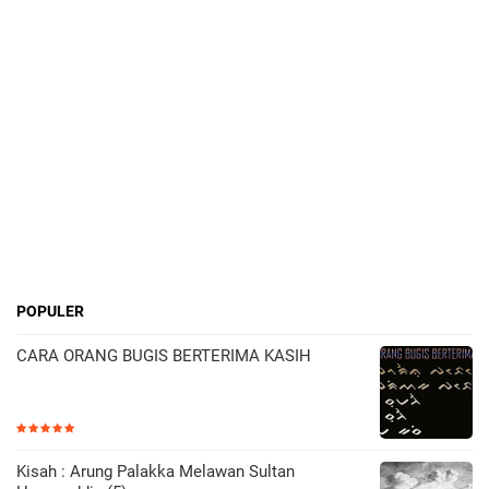
POPULER
CARA ORANG BUGIS BERTERIMA KASIH
Kisah : Arung Palakka Melawan Sultan