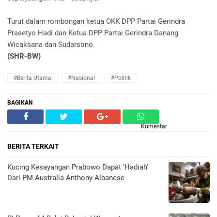
Turut dalam rombongan ketua OKK DPP Partai Gerindra
Prasetyo Hadi dan Ketua DPP Partai Gerindra Danang
Wicaksana dan Sudarsono.
(SHR-BW)
#Berita Utama
#Nasional
#Politik
BAGIKAN
Komentar
BERITA TERKAIT
Kucing Kesayangan Prabowo Dapat 'Hadiah'
Dari PM Australia Anthony Albanese