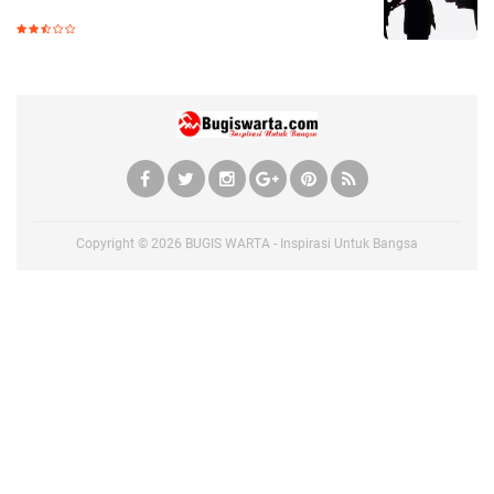
Copyright ©
2026
BUGIS WARTA - Inspirasi Untuk Bangsa