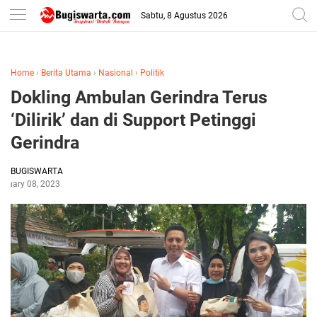
-->
Sabtu, 8 Agustus 2026
Home
›
Berita Utama
›
Nasional
›
Politik
Dokling Ambulan Gerindra Terus
‘Dilirik’ dan di Support Petinggi
Gerindra
BUGISWARTA
bruary 08, 2023