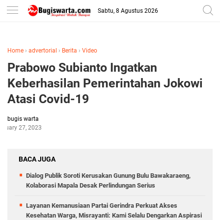
-->
Sabtu, 8 Agustus 2026
Home
›
advertorial
›
Berita
›
Video
Prabowo Subianto Ingatkan
Keberhasilan Pemerintahan Jokowi
Atasi Covid-19
bugis warta
anuary 27, 2023
BACA JUGA
Dialog Publik Soroti Kerusakan Gunung Bulu Bawakaraeng,
Kolaborasi Mapala Desak Perlindungan Serius
Layanan Kemanusiaan Partai Gerindra Perkuat Akses
Kesehatan Warga, Misrayanti: Kami Selalu Dengarkan Aspirasi