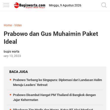
-->
Minggu, 9 Agustus 2026
Home
›
Video
Prabowo dan Gus Muhaimin Paket
Ideal
bugis warta
anuary 13, 2023
BACA JUGA
Prabowo Terbang ke Singapura: Diplomasi dari Landasan Halim
Menuju Leaders’ Retreat
Prabowo Disambut Hangat PM Thailand di Bangkok dengan
Jajar Kehormatan
Dihadapan Tim Medis dan Warga, Ketua RT Akui Manfaat