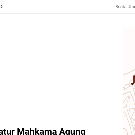
Berita Ut
26
ratur Mahkama Agung