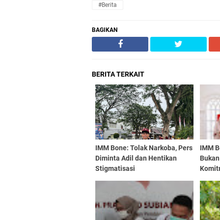
#Berita
BAGIKAN
BERITA TERKAIT
IMM Bone: Tolak Narkoba, Pers
IMM B
Diminta Adil dan Hentikan
Bukan 
Stigmatisasi
Komit
Aksi 